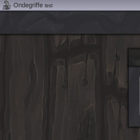
Ondegriffe
test